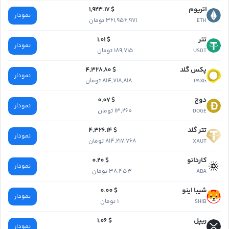
اتریوم
$ 1,923.17
نمودار
361,956,971 تومان
ETH
تتر
$ 1.01
نمودار
189,715 تومان
USDT
پکس گلد
$ 4,328.80
نمودار
814,718,818 تومان
PAXG
دوج
$ 0.07
نمودار
13,260 تومان
DOGE
تتر گلد
$ 4,326.14
نمودار
814,217,768 تومان
XAUT
کاردانو
$ 0.20
نمودار
38,453 تومان
ADA
شیبا اینو
$ 0.00
نمودار
1 تومان
SHIB
ریپل
$ 1.06
نمودار