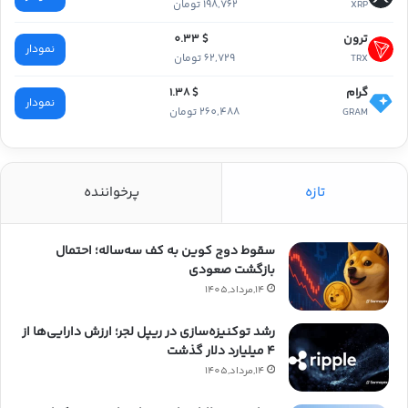
198,762 تومان
XRP
ترون
$ 0.33
نمودار
62,729 تومان
TRX
گرام
$ 1.38
نمودار
260,488 تومان
GRAM
تازه
پرخواننده
سقوط دوج کوین به کف سه‌ساله؛ احتمال
بازگشت صعودی
14,مرداد,1405
رشد توکنیزه‌سازی در ریپل لجر؛ ارزش دارایی‌ها از
۴ میلیارد دلار گذشت
14,مرداد,1405