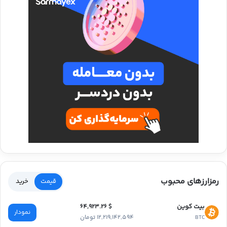
رمزارزهای محبوب
قیمت
خرید
بیت کوین
$ 64,923.26
نمودار
12,219,142,594 تومان
BTC