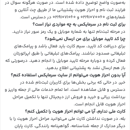
به‌صورت واضح توضیح داده شده است. در صورت هرگونه سوال در
فرایند ثبت نام و احراز هویت پشتیبانی ما از طریق چت آنلاین و
شماره‌های 02191070060 و 02191071060 در دسترس است.
برای ثبت نام در سرمایکس به چه مواردی نیاز است؟
در مرحله ثبت‌نام تنها به شماره موبایل و یک رمز عبور نیاز دارید.
چرا کد تایید موبایل برای من ارسال نمی‌شود؟
برای دریافت کد تایید، سیم کارت باید فعال باشد و پیامک‌های
تبلیغاتی مسدود نباشند. پیامک‌های تبلیغاتی را طبق اپراتورتان
فعال کرده و دوباره مرحله تایید موبایل را انجام دهید. درصورتی که
باز هم ارسال نشد به پشتیبانی اطلاع بدهید.
آیا بدون احراز هویت می‌توانم از سایت سرمایکس استفاده کنم؟
خیر. در حالی که برخی بخش‌ها برای کاربران ثبت‌نام شده در
دسترس و قابل مشاهده است، اما تمام خدمات مالی از جمله واریز و
برداشت ریالی و خرید و فروش ارز دیجیتال تنها با تکمیل مراحل
احراز هویت قابل انجام است.
کارت ملی ندارم، آیا می توانم احراز هویت را تکمیل کنم؟
بله، در صورت نداشتن کارت ملی می‌توانید مراحل احراز هویت را با
دیگر مدارک از جمله شناسنامه، گواهینامه رانندگی، کارت پایان