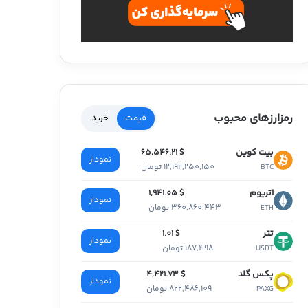
رمزارزهای محبوب
قیمت
خرید
بیت کوین
$ 65,546.21
نمودار
12,192,250,150 تومان
BTC
اتریوم
$ 1,941.05
نمودار
360,860,443 تومان
ETH
تتر
$ 1.01
نمودار
187,498 تومان
USDT
پکس گلد
$ 4,421.73
نمودار
822,486,109 تومان
PAXG