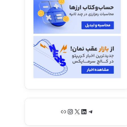
تلگرام
لینکداین
X
اینستاگرم
پیوند