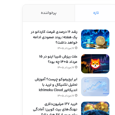
تازه
پرخواننده
رشد ۱۶ درصدی قیمت کاردانو در
یک هفته؛ روند صعودی ادامه
خواهد داشت؟
17,مرداد,1405
علت ریزش شیبا اینو در ۱۵
مرداد ۱۴۰۵ چه بود؟
17,مرداد,1405
ابر ایچیموکو چیست؟ آموزش
تحلیل تکنیکال و ترید با
اندیکاتور Ichimoku Cloud
17,مرداد,1405
خرید ۱۲۷ میلیون‌دلاری
نهنگ‌های بیت کوین؛ آمادگی
برای عبور از ۶۷ هزار دلار؟