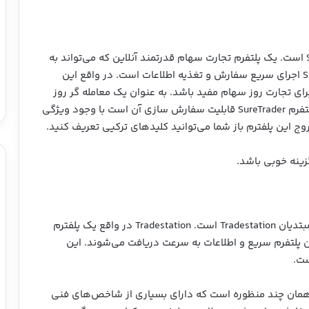
اولین پلفترمی که در این فهرست قرار دارد SureTrader است. یک پلتفرم تجارت سهام قدرتمند آنلاین که می‌تواند به
شما کمک زیادی کند. بهترین ویژگی پلفترم SureTrader اجرای سریع سفارش و تغذیه اطلاعات است. در واقع این
برای تجارت روز سهام مفید باشد. به عنوان یک معامله گر روز
باید سرعت عمل بالایی داشته باشید. دومین ویژگی پلتفرم SureTrader قابلیت سفارش سازی آن است با وجود ویژگی
 این پلفترم باز شما می‌توانید کلیدهای ترکیی تعریف کنید.
گزینه دوم برای انتخاب یک پلفترم تجارت روزانه برای مبتدیان Tradestation است. Tradestation در واقع یک پلفترم
ین پلتفرم سریع و اطلاعات به سرعت دریافت می‌شوند. این
ست.
Trade یک پلتفرم آل این وان (All-in-One) یا همان چند منظوره است که دارای بسیاری از شاخص‌های فنی