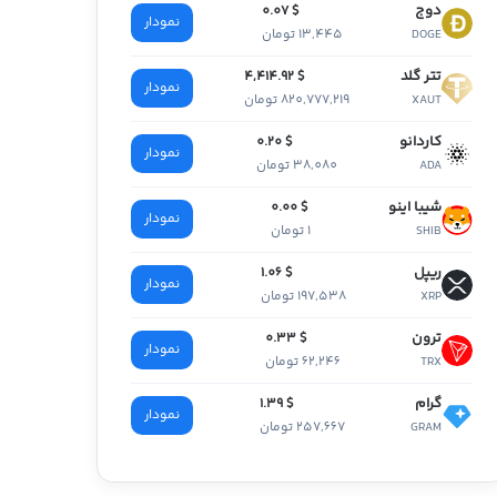
دوج
$ 0.07
نمودار
13,445 تومان
DOGE
تتر گلد
$ 4,414.92
نمودار
820,777,219 تومان
XAUT
کاردانو
$ 0.20
نمودار
38,080 تومان
ADA
شیبا اینو
$ 0.00
نمودار
1 تومان
SHIB
ریپل
$ 1.06
نمودار
197,538 تومان
XRP
ترون
$ 0.33
نمودار
62,246 تومان
TRX
گرام
$ 1.39
نمودار
257,667 تومان
GRAM