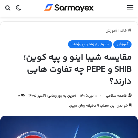
منو
تغییر پ
جس
خانه
|
آموزش
آموزش
معرفی ارزها و پروژه‌ها
مقایسه شیبا اینو و پپه کوین؛
SHIB و PEPE چه تفاوت هایی
دارند؟
فاطمه سلامی
10,تیر,1405
آخرین به روز رسانی: 21,تیر,1405
0
خواندن این مطلب 9 دقیقه زمان میبرد