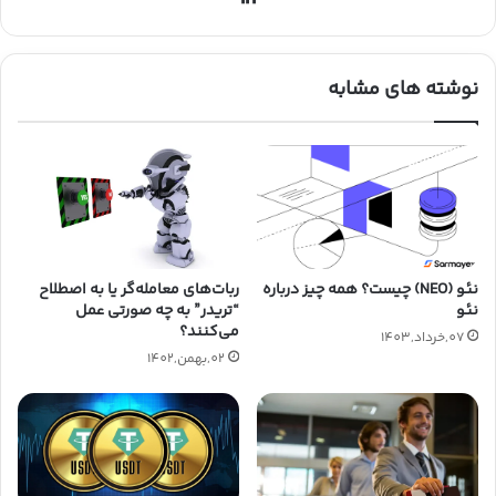
نوشته های مشابه
ربات‌های معامله‌گر یا به اصطلاح
نئو (NEO) چیست؟ همه چیز درباره
“تریدر” به چه صورتی عمل
نئو
می‌کنند؟
07,خرداد,1403
02,بهمن,1402