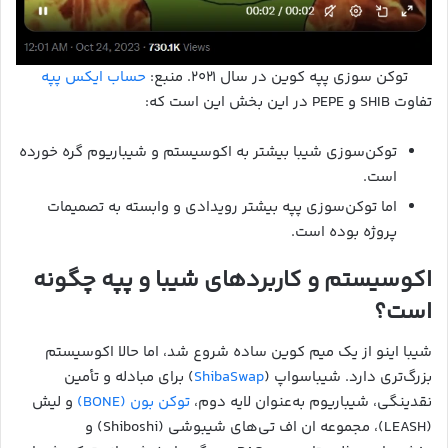
توکن سوزی پپه کوین در سال ۲۰۲۱. منبع:
حساب ایکس پپه
تفاوت SHIB و PEPE در این بخش این است که:
توکن‌سوزی شیبا بیشتر به اکوسیستم و شیباریوم گره خورده
است.
اما توکن‌سوزی پپه بیشتر رویدادی و وابسته به تصمیمات
پروژه بوده است.
اکوسیستم و کاربردهای شیبا و پپه چگونه
است؟
شیبا اینو از یک میم کوین ساده شروع شد، اما حالا اکوسیستم
بزرگ‌تری دارد. شیباسواپ (
ShibaSwap
) برای مبادله و تأمین
نقدینگی، شیباریوم به‌عنوان لایه دوم،
توکن‌ بون (BONE)
و لیش
(LEASH)، مجموعه ان اف تی‌های شیبوشی (Shiboshi) و