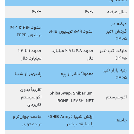
استاندارد
سال عرضه
۲۰۲۰
۲۰۲۳
عرضه در
حدود ۴۱۴ تا ۴۲۰
گردش (تیر
حدود ۵۸۹ تریلیون SHIB
تریلیون PEPE
۱۴۰۵)
مارکت کپ (تیر
حدود ۲.۸ تا ۲.۹ میلیارد
حدود ۱ تا ۱.۴
۱۴۰۵)
دلار
میلیارد دلار
رتبه بازار (تیر
معمولاً بالاتر از پپه
پایین‌تر از شیبا
۱۴۰۵)
تقریباً بدون
ShibaSwap، Shibarium،
اکوسیستم
اکوسیستم
BONE، LEASH، NFT
کاربردی
ارتش شیبا (SHIB Army)
جامعه جوان‌تر و
جامعه
با سابقه بیشتر
ترندمحورتر