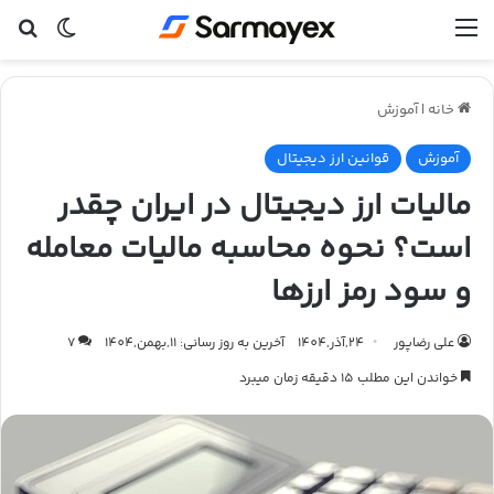
منو
تغییر پ
جس
خانه
|
آموزش
آموزش
قوانین ارز دیجیتال
مالیات ارز دیجیتال در ایران چقدر
است؟ نحوه محاسبه مالیات معامله
و سود رمز ارزها
علی رضاپور
24,آذر,1404
آخرین به روز رسانی: 11,بهمن,1404
7
خواندن این مطلب 15 دقیقه زمان میبرد