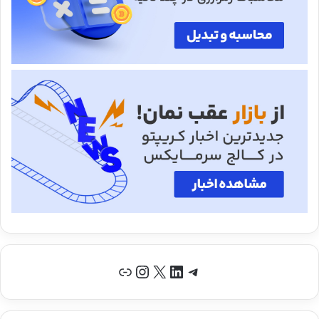
تلگرام
لینکداین
X
اینستاگرم
پیوند