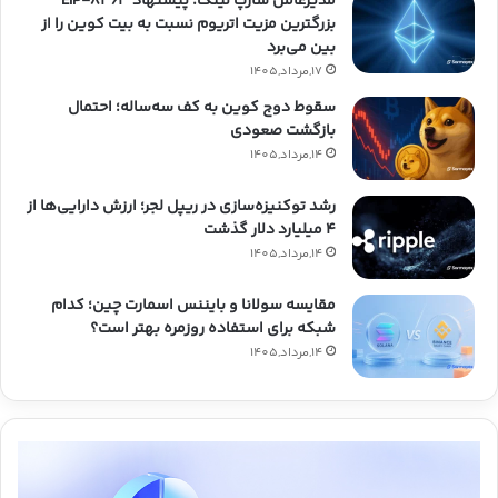
مدیرعامل شارپ لینک: پیشنهاد EIP-۸۳۶۳
بزرگترین مزیت اتریوم نسبت به بیت کوین را از
بین می‌برد
17,مرداد,1405
سقوط دوج کوین به کف سه‌ساله؛ احتمال
بازگشت صعودی
14,مرداد,1405
رشد توکنیزه‌سازی در ریپل لجر؛ ارزش دارایی‌ها از
۴ میلیارد دلار گذشت
14,مرداد,1405
مقایسه سولانا و بایننس اسمارت چین؛ کدام
شبکه برای استفاده روزمره بهتر است؟
14,مرداد,1405