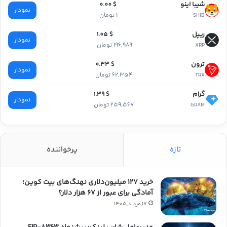
شیبا اینو
$ 0.00
نمودار
1 تومان
SHIB
ریپل
$ 1.05
نمودار
196,989 تومان
XRP
ترون
$ 0.33
نمودار
62,354 تومان
TRX
گرام
$ 1.39
نمودار
259,567 تومان
GRAM
تازه
پرخواننده
خرید ۱۲۷ میلیون‌دلاری نهنگ‌های بیت کوین؛
آمادگی برای عبور از ۶۷ هزار دلار؟
17,مرداد,1405