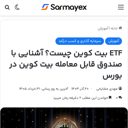
منو
تغییر پ
جس
خانه
|
آموزش
آموزش
سرمایه گذاری و کسب درآمد
ETF بیت کوین چیست؟ آشنایی با
صندوق قابل معامله بیت کوین در
بورس
مهدی مشایخی
20,آذر,1403
آخرین به روز رسانی: 31,خرداد,1405
0
خواندن این مطلب 6 دقیقه زمان میبرد