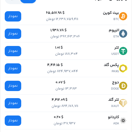
بیت کوین
$ 65,517.98
نمودار
12,238,759,411 تومان
BTC
اتریوم
$ 1,938.78
نمودار
362,163,306 تومان
ETH
تتر
$ 1.01
نمودار
188,304 تومان
USDT
پکس گلد
$ 4,416.15
نمودار
824,937,044 تومان
PAXG
دوج
$ 0.07
نمودار
13,383 تومان
DOGE
تتر گلد
$ 4,412.09
نمودار
824,178,711 تومان
XAUT
کاردانو
$ 0.20
نمودار
37,937 تومان
ADA