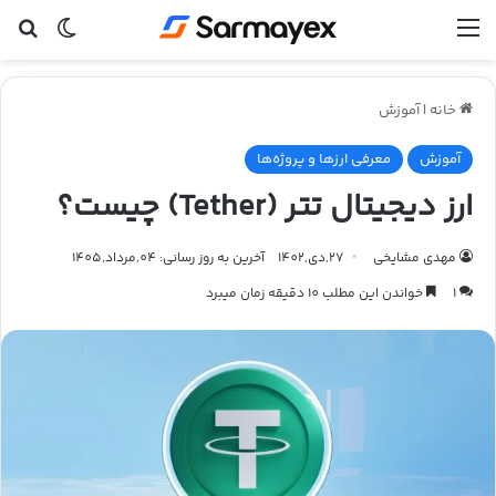
منو
تغییر پ
جس
خانه
|
آموزش
آموزش
معرفی ارزها و پروژه‌ها
ارز دیجیتال تتر (Tether) چیست؟
مهدی مشایخی
27,دی,1402
آخرین به روز رسانی: 04,مرداد,1405
1
خواندن این مطلب 10 دقیقه زمان میبرد