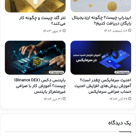
ایردراپ چیست؟ چگونه ارزدیجیتال
تتر گلد چیست و چگونه کار
رایگان دریافت کنیم؟
می‌کند؟
08,اسفند,1402
16,مهر,1403
امنیت سرمایکس چقدر است؟
بایننس دکس (Binance DEX)
آموزش روش‌های افزایش امنیت
چیست؟ آموزش کار با صرافی
حساب صرافی سرمایکس
غیرمتمرکز بایننس
29,آذر,1404
31,تیر,1404
یک دیدگاه