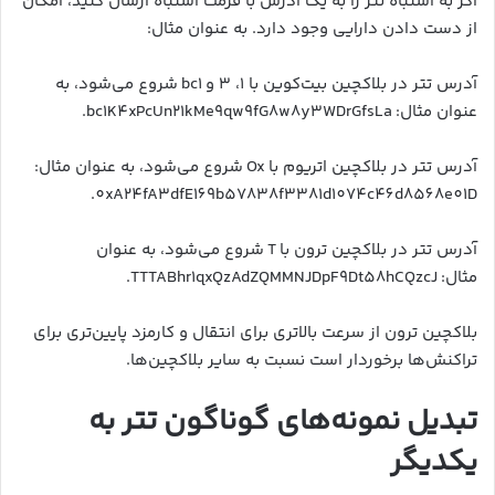
اگر به اشتباه تتر را به یک آدرس با فرمت اشتباه ارسال کنید، امکان
از دست دادن دارایی وجود دارد. به عنوان مثال:
آدرس تتر در بلاکچین بیت‌کوین با ۱، ۳ و bc1 شروع می‌شود، به
عنوان مثال: bc1K4xPcUn21kMe9qw9fG8w8y3WDrGfsLa.
آدرس تتر در بلاکچین اتریوم با Ox شروع می‌شود، به عنوان مثال:
0xA24fA3dfE169b57838f3381d1074c46d8568e01D.
آدرس تتر در بلاکچین ترون با T شروع می‌شود، به عنوان
مثال: TTTABhr1qxQzAdZQMMNJDpF9Dt58hCQzcJ.
بلاکچین ترون از سرعت بالاتری برای انتقال و کارمزد پایین‌تری برای
تراکنش‌ها برخوردار است نسبت به سایر بلاکچین‌ها.
تبدیل نمونه‌های گوناگون تتر به
یکدیگر