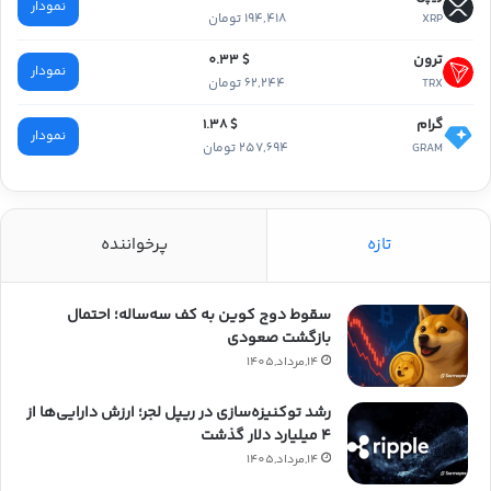
نمودار
194,418 تومان
XRP
ترون
$ 0.33
نمودار
62,244 تومان
TRX
گرام
$ 1.38
نمودار
257,694 تومان
GRAM
تازه
پرخواننده
سقوط دوج کوین به کف سه‌ساله؛ احتمال
بازگشت صعودی
14,مرداد,1405
رشد توکنیزه‌سازی در ریپل لجر؛ ارزش دارایی‌ها از
۴ میلیارد دلار گذشت
14,مرداد,1405