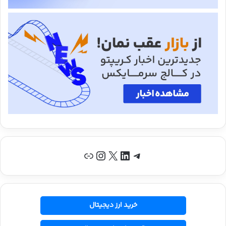
تلگرام
لینکداین
X
اینستاگرم
پیوند
خرید ارز دیجیتال