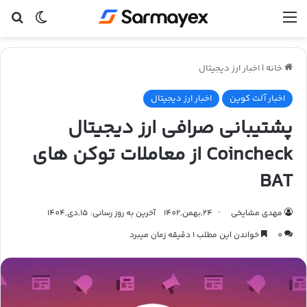
منو
تغییر پ
جس
خانه
|
اخبار ارز دیجیتال
اخبار آلت کوین
اخبار ارز دیجیتال
پشتیبانی صرافی ارز دیجیتال
Coincheck از معاملات توکن های
BAT
مهدی مشایخی
24,بهمن,1402
آخرین به روز رسانی: 15,دی,1404
0
خواندن این مطلب 1 دقیقه زمان میبرد