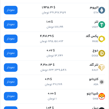
اتریوم
$ 1,935.26
نمودار
361,417,459 تومان
ETH
تتر
$ 1.01
نمودار
188,199 تومان
USDT
پکس گلد
$ 4,418.39
نمودار
825,151,072 تومان
PAXG
دوج
$ 0.07
نمودار
13,246 تومان
DOGE
تتر گلد
$ 4,410.83
نمودار
823,739,548 تومان
XAUT
کاردانو
$ 0.21
نمودار
38,289 تومان
ADA
شیبا اینو
$ 0.00
نمودار
1 تومان
SHIB
ریپل
$ 1.04