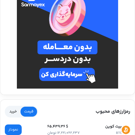
رمزارزهای محبوب
قیمت
خرید
بیت کوین
$ 65,439.36
نمودار
12,221,062,237 تومان
BTC