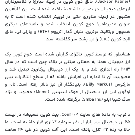
(Jackson Palmer)، خالق دوج کوین در زمینه مبارزه با کلاهبرداران
ارزهای دیجیتال در توییتر داشته، شناخته شده است. این کارآفرین
مشهور در زمینه فناوری حتی در توییتر انتخاب شده است تا به
عنوان مدیرعامل” دوج کوین انتخاب شود و نامزدهای دیگری
همچون ویتالیک بوترین، بنیان گذار اتریوم (ETH) و چارلی لی، خالق
لایت کوین (LTC) را نیز پشت سر گذاشته است.
همانطور که توسط کوین تلگراف گزارش شده است، دوج کوین یک
ارز دیجیتال همتا به همتای مبتنی بر بلاک چین است که در سال
۲۰۱۳ راه اندازی شد و به یک ارز دیجیتال پرکاربرد تبدیل شد و
محبوبیت آن تا انداره ای افزایش یافته که از سطح انتظارات بیلی
مارکوس (Billy Markus)، بنیانگذار آن نیز بالاتر رفته است. نام و
لوگوی این ارز دیجیتال از جوک اینترنتی (Meme) محبوب و نژاد
سگ شیبا اینو (Shiba Inu) برگرفته شده است.
با توجه به داده های سایت Coin360، بیت کوین همبیشه در لیست
۲۵ ارز دیجیتال برتر بازار از نظر سرمایه گذاری قرار داشته است، اما
حالا به رده ۳۲ تنزل یافته است. این آلت کوین در طی ۲۴ ساعت