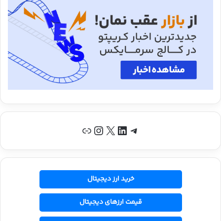
تلگرام
لینکداین
X
اینستاگرم
پیوند
خرید ارز دیجیتال
قیمت ارزهای دیجیتال