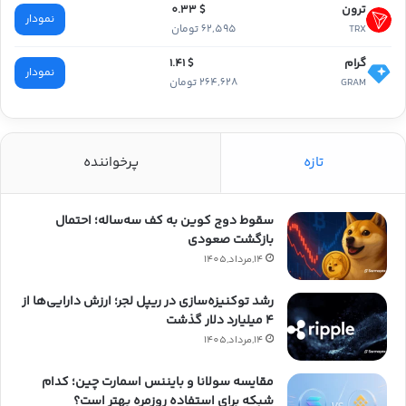
ترون
$ 0.33
نمودار
62,595 تومان
TRX
گرام
$ 1.41
نمودار
264,628 تومان
GRAM
تازه
پرخواننده
سقوط دوج کوین به کف سه‌ساله؛ احتمال
بازگشت صعودی
14,مرداد,1405
رشد توکنیزه‌سازی در ریپل لجر؛ ارزش دارایی‌ها از
۴ میلیارد دلار گذشت
14,مرداد,1405
مقایسه سولانا و بایننس اسمارت چین؛ کدام
شبکه برای استفاده روزمره بهتر است؟