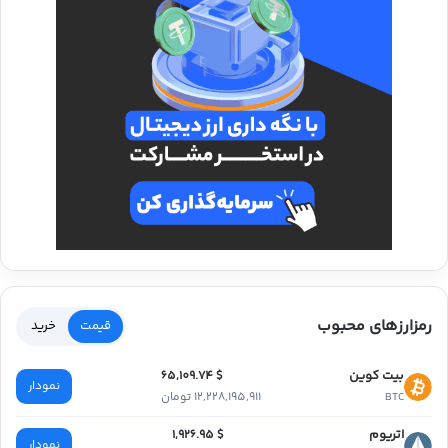
رمزارزهای محبوب
قیمت
خرید
بیت کوین
$ 65,109.74
نمودار
12,228,195,911 تومان
BTC
اتریوم
$ 1,926.95
نمودار