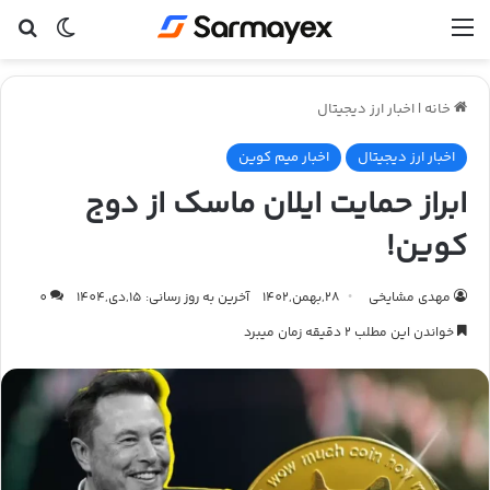
منو
تغییر پ
جس
خانه
|
اخبار ارز دیجیتال
اخبار ارز دیجیتال
اخبار میم کوین
ابراز حمایت ایلان ماسک از دوج
کوین!
مهدی مشایخی
28,بهمن,1402
آخرین به روز رسانی: 15,دی,1404
0
خواندن این مطلب 2 دقیقه زمان میبرد