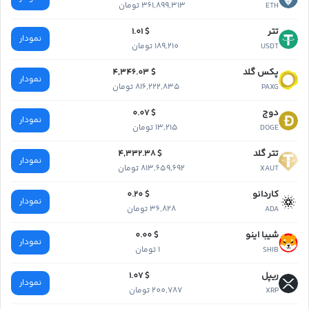
361,899,313 تومان
ETH
تتر
$ 1.01
نمودار
189,210 تومان
USDT
پکس گلد
$ 4,346.03
نمودار
816,222,835 تومان
PAXG
دوج
$ 0.07
نمودار
13,215 تومان
DOGE
تتر گلد
$ 4,332.38
نمودار
813,659,692 تومان
XAUT
کاردانو
$ 0.20
نمودار
36,828 تومان
ADA
شیبا اینو
$ 0.00
نمودار
1 تومان
SHIB
ریپل
$ 1.07
نمودار
200,787 تومان
XRP