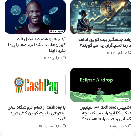
آرتور هیز: همیشه فصل آلت
رشد چشمگیر بیت کوین ادامه
کوین‌هاست، شما برنده‌ها را پیدا
دارد؛ تحلیلگران چه می‌گویند؟
نکرده‌اید!
08,آبان,1403
29,آذر,1404
با Cashpay از تمام فروشگاه های
اکلیپس (Eclipse) ۱۰۰ میلیون
اینترنتی با بیت کوین کش خرید
توکن ES ایردراپ می‌کند؛ چه
کنید
کسانی واجد شرایط هستند؟
26,اسفند,1402
25,تیر,1404