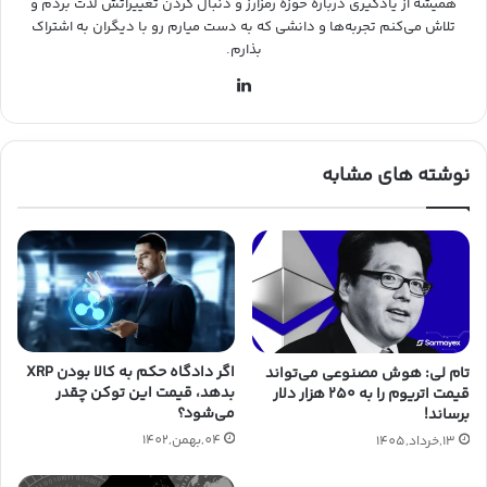
همیشه از یادگیری درباره حوزه رمزارز و دنبال کردن تغییراتش لذت بردم و
تلاش می‌کنم تجربه‌ها و دانشی که به دست میارم رو با دیگران به اشتراک
بذارم.
لینکدین
نوشته های مشابه
اگر دادگاه حکم به کالا بودن XRP
تام لی: هوش مصنوعی می‌تواند
بدهد، قیمت این توکن چقدر
قیمت اتریوم را به ۲۵۰ هزار دلار
می‌شود؟
برساند!
04,بهمن,1402
13,خرداد,1405