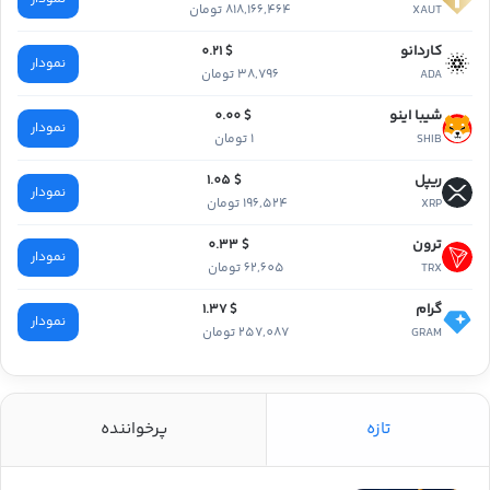
818,166,464 تومان
XAUT
کاردانو
$ 0.21
نمودار
38,796 تومان
ADA
شیبا اینو
$ 0.00
نمودار
1 تومان
SHIB
ریپل
$ 1.05
نمودار
196,524 تومان
XRP
ترون
$ 0.33
نمودار
62,605 تومان
TRX
گرام
$ 1.37
نمودار
257,087 تومان
GRAM
تازه
پرخواننده