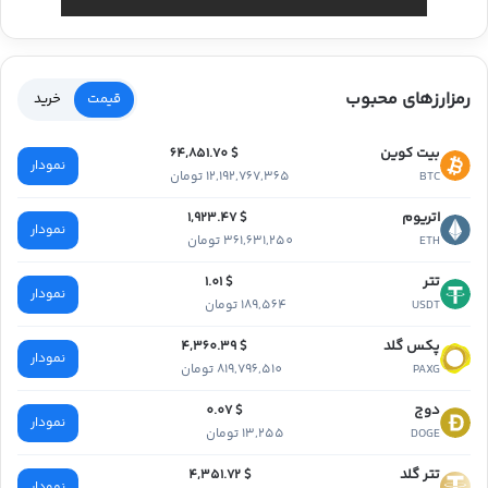
رمزارزهای محبوب
قیمت
خرید
بیت کوین
$ 64,851.70
نمودار
12,192,767,365 تومان
BTC
اتریوم
$ 1,923.47
نمودار
361,631,250 تومان
ETH
تتر
$ 1.01
نمودار
189,564 تومان
USDT
پکس گلد
$ 4,360.39
نمودار
819,796,510 تومان
PAXG
دوج
$ 0.07
نمودار
13,255 تومان
DOGE
تتر گلد
$ 4,351.72
نمودار