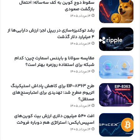
سقوط دوج کوین به کف سه‌ساله؛ احتمال
بازگشت صعودی
14,مرداد,1405
رشد توکنیزه‌سازی در ریپل لجر؛ ارزش دارایی‌ها از
۴ میلیارد دلار گذشت
14,مرداد,1405
مقایسه سولانا و بایننس اسمارت چین؛ کدام
شبکه برای استفاده روزمره بهتر است؟
14,مرداد,1405
طرح EIP-8363 برای کاهش پاداش استیکینگ
اتریوم مطرح شد؛ تهدیدی برای اعتبارسنج‌های
مستقل؟
14,مرداد,1405
افت ۵۴۰ میلیون دلاری ارزش بیت کوین‌های
اسپیس‌ایکس؛ استراتژی هم دوباره فروخت
14,مرداد,1405