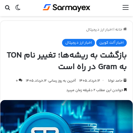
منو
تغییر پ
جس
خانه
|
اخبار ارز دیجیتال
اخبار آلت کوین
اخبار ارز دیجیتال
بازگشت به ریشه‌ها؛ تغییر نام TON
به Gram در راه است
حامد توانا
12,خرداد,1405
آخرین به روز رسانی: 12,خرداد,1405
0
خواندن این مطلب 2 دقیقه زمان میبرد