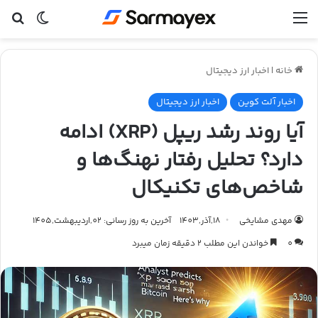
منو
تغییر پ
جس
خانه
|
اخبار ارز دیجیتال
اخبار آلت کوین
اخبار ارز دیجیتال
آیا روند رشد ریپل (XRP) ادامه
دارد؟ تحلیل رفتار نهنگ‌ها و
شاخص‌های تکنیکال
مهدی مشایخی
18,آذر,1403
آخرین به روز رسانی: 02,اردیبهشت,1405
0
خواندن این مطلب 2 دقیقه زمان میبرد