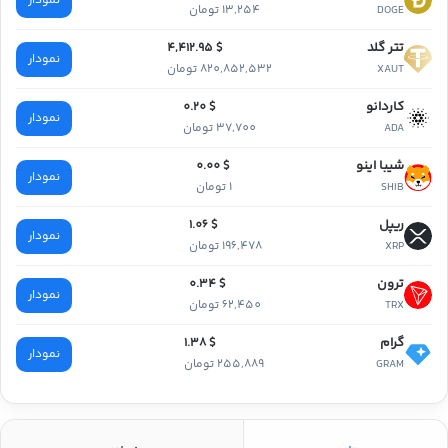
نمودار
13,254 تومان
DOGE
تتر گلد
$ 4,412.95
نمودار
820,852,532 تومان
XAUT
کاردانو
$ 0.20
نمودار
37,700 تومان
ADA
شیبا اینو
$ 0.00
نمودار
1 تومان
SHIB
ریپل
$ 1.06
نمودار
196,478 تومان
XRP
ترون
$ 0.34
نمودار
62,450 تومان
TRX
گرام
$ 1.38
نمودار
255,889 تومان
GRAM