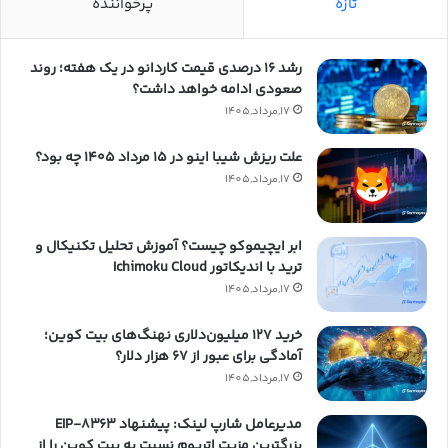
تازه
پرخواننده
رشد ۱۶ درصدی قیمت کاردانو در یک هفته؛ روند
صعودی ادامه خواهد داشت؟
17,مرداد,1405
علت ریزش شیبا اینو در ۱۵ مرداد ۱۴۰۵ چه بود؟
17,مرداد,1405
ابر ایچیموکو چیست؟ آموزش تحلیل تکنیکال و
ترید با اندیکاتور Ichimoku Cloud
17,مرداد,1405
خرید ۱۲۷ میلیون‌دلاری نهنگ‌های بیت کوین؛
آمادگی برای عبور از ۶۷ هزار دلار؟
17,مرداد,1405
مدیرعامل شارپ لینک: پیشنهاد EIP-۸۳۶۳
بزرگترین مزیت اتریوم نسبت به بیت کوین را از