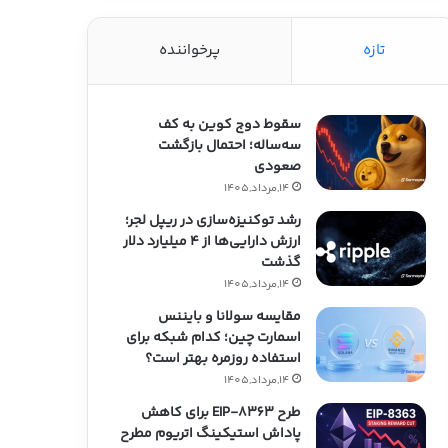
تازه
پرخواننده
سقوط دوج کوین به کف
سه‌ساله؛ احتمال بازگشت
صعودی
14,مرداد,1405
رشد توکنیزه‌سازی در ریپل لجر؛
ارزش دارایی‌ها از ۴ میلیارد دلار
گذشت
14,مرداد,1405
مقایسه سولانا و بایننس
اسمارت چین؛ کدام شبکه برای
استفاده روزمره بهتر است؟
14,مرداد,1405
طرح EIP-8363 برای کاهش
پاداش استیکینگ اتریوم مطرح