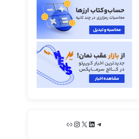
تلگرام
لینکداین
X
اینستاگرم
پیوند