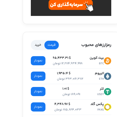
رمزارزهای محبوب
قیمت
خرید
بیت کوین
$ 65,433.31
نمودار
12,274,634,998 تومان
BTC
اتریوم
$ 1,935.16
نمودار
363,016,382 تومان
ETH
تتر
$ 1.01
نمودار
189,091 تومان
USDT
پکس گلد
$ 4,348.97
نمودار
815,824,033 تومان
PAXG