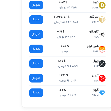
دوج
$ 0.07
نمودار
13,359 تومان
DOGE
تتر گلد
$ 4,325.59
نمودار
811,436,565 تومان
XAUT
کاردانو
$ 0.19
نمودار
36,034 تومان
ADA
شیبا اینو
$ 0.00
نمودار
1 تومان
SHIB
ریپل
$ 1.07
نمودار
200,859 تومان
XRP
ترون
$ 0.33
نمودار
62,503 تومان
TRX
گرام
$ 1.42
نمودار
266,826 تومان
GRAM