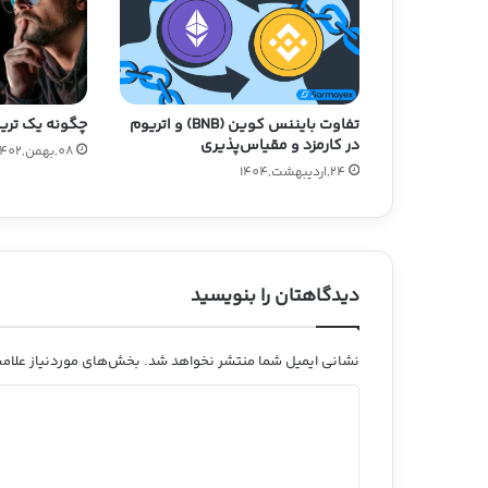
چگونه یک تری
تفاوت بایننس کوین (BNB) و اتریوم
در کارمزد و مقیاس‌پذیری
08,بهمن,1402
24,اردیبهشت,1404
دیدگاهتان را بنویسید
نشانی ایمیل شما منتشر نخواهد شد.
بخش‌های موردنیاز علامت
د
ی
د