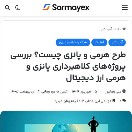
منو
تغییر پ
جس
خانه
|
آموزش
آموزش
امنیت
هک و کلاهبرداری
طرح هرمی و پانزی چیست؟ بررسی
پروژه‌های کلاهبرداری پانزی و
هرمی ارز دیجیتال
علی رضاپور
05,شهریور,1404
آخرین به روز رسانی: 08,اردیبهشت,1405
2
خواندن این مطلب 12 دقیقه زمان میبرد