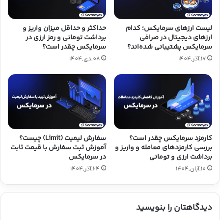
لیست ارزهای سرمایکس؛ کدام
حداکثر و حداقل میزان واریز و
ارزهای دیجیتال در صرافی
برداشت تومانی و رمز ارزی در
سرمایکس پشتیبانی شده‌اند؟
سرمایکس چقدر است؟
17,آذر,1404
08,دی,1404
کارمزد سرمایکس چقدر است؟
سفارش لیمیت (Limit) چیست؟
بررسی کارمزدهای معامله و واریز و
آموزش ثبت سفارش با قیمت ثابت
برداشت ارزی و تومانی
در سرمایکس
10,آبان,1404
24,آذر,1404
دیدگاهتان را بنویسید