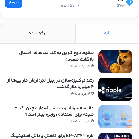
نمودار
257,060 تومان
GRAM
تازه
پرخواننده
سقوط دوج کوین به کف سه‌ساله؛ احتمال
بازگشت صعودی
14,مرداد,1405
رشد توکنیزه‌سازی در ریپل لجر؛ ارزش دارایی‌ها از
۴ میلیارد دلار گذشت
14,مرداد,1405
مقایسه سولانا و بایننس اسمارت چین؛ کدام
شبکه برای استفاده روزمره بهتر است؟
14,مرداد,1405
طرح EIP-8363 برای کاهش پاداش استیکینگ