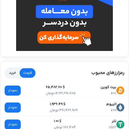
رمزارزهای محبوب
قیمت
خرید
بیت کوین
$ 65,482.70
نمودار
12,221,691,875 تومان
BTC
اتریوم
$ 1,936.49
نمودار
361,426,909 تومان
ETH
تتر
$ 1.01
نمودار
188,404 تومان
USDT