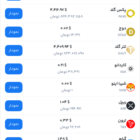
پکس گلد
$ 4,416.97
نمودار
824,382,758 تومان
PAXG
دوج
$ 0.07
نمودار
13,261 تومان
DOGE
تتر گلد
$ 4,409.94
نمودار
823,071,090 تومان
XAUT
کاردانو
$ 0.21
نمودار
38,361 تومان
ADA
شیبا اینو
$ 0.00
نمودار
1 تومان
SHIB
ریپل
$ 1.04
نمودار
194,921 تومان
XRP
ترون
$ 0.33
نمودار
62,206 تومان
TRX
گرام
$ 1.38