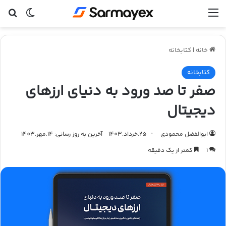
منو
تغییر پ
جس
خانه
|
کتابخانه
کتابخانه
صفر تا صد ورود به دنیای ارزهای
دیجیتال
ابوالفضل محمودی
25,خرداد,1403
آخرین به روز رسانی: 14,مهر,1403
1
کمتر از یک دقیقه