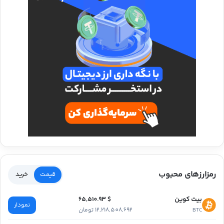
رمزارزهای محبوب
قیمت
خرید
بیت کوین
$ 65,510.93
نمودار
12,218,508,692 تومان
BTC