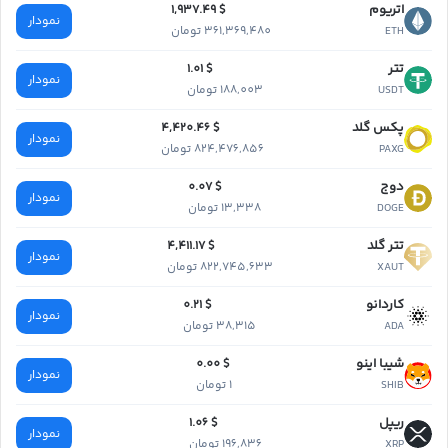
اتریوم
$ 1,937.49
نمودار
361,369,480 تومان
ETH
تتر
$ 1.01
نمودار
188,003 تومان
USDT
پکس گلد
$ 4,420.46
نمودار
824,476,856 تومان
PAXG
دوج
$ 0.07
نمودار
13,338 تومان
DOGE
تتر گلد
$ 4,411.17
نمودار
822,745,633 تومان
XAUT
کاردانو
$ 0.21
نمودار
38,315 تومان
ADA
شیبا اینو
$ 0.00
نمودار
1 تومان
SHIB
ریپل
$ 1.06
نمودار
196,836 تومان
XRP