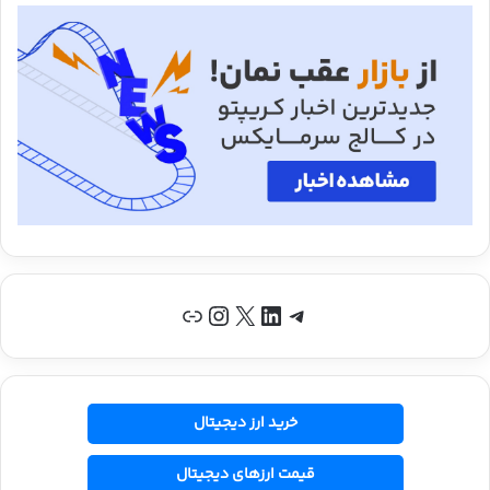
تلگرام
لینکداین
X
اینستاگرم
پیوند
خرید ارز دیجیتال
قیمت ارزهای دیجیتال