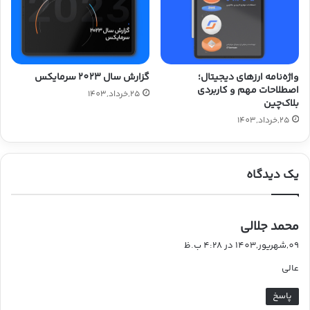
گزارش سال 2023 سرمایکس
واژه‌نامه ارزهای دیجیتال؛
اصطلاحات مهم و کاربردی
25,خرداد,1403
بلاک‌چین
25,خرداد,1403
یک دیدگاه
گ
محمد جلالی
ف
09,شهریور,1403 در 4:28 ب.ظ
ت
عالی
:
پاسخ