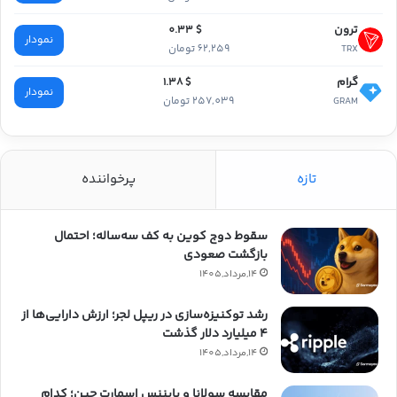
ترون
$ 0.33
نمودار
62,259 تومان
TRX
گرام
$ 1.38
نمودار
257,039 تومان
GRAM
تازه
پرخواننده
سقوط دوج کوین به کف سه‌ساله؛ احتمال
بازگشت صعودی
14,مرداد,1405
رشد توکنیزه‌سازی در ریپل لجر؛ ارزش دارایی‌ها از
۴ میلیارد دلار گذشت
14,مرداد,1405
مقایسه سولانا و بایننس اسمارت چین؛ کدام