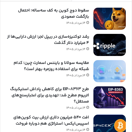
سقوط دوج کوین به کف سه‌ساله؛ احتمال
بازگشت صعودی
14,مرداد,1405
رشد توکنیزه‌سازی در ریپل لجر؛ ارزش دارایی‌ها از
۴ میلیارد دلار گذشت
14,مرداد,1405
مقایسه سولانا و بایننس اسمارت چین؛ کدام
شبکه برای استفاده روزمره بهتر است؟
14,مرداد,1405
طرح EIP-8363 برای کاهش پاداش استیکینگ
اتریوم مطرح شد؛ تهدیدی برای اعتبارسنج‌های
مستقل؟
14,مرداد,1405
افت ۵۴۰ میلیون دلاری ارزش بیت کوین‌های
اسپیس‌ایکس؛ استراتژی هم دوباره فروخت
14,مرداد,1405