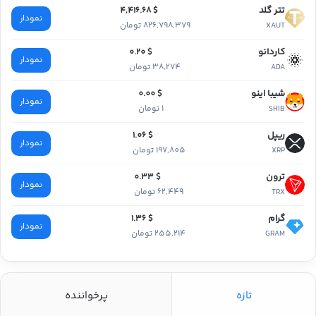
تتر گلد
$ 4,416.68
نمودار
826,798,379 تومان
XAUT
کاردانو
$ 0.20
نمودار
38,274 تومان
ADA
شیبا اینو
$ 0.00
نمودار
1 تومان
SHIB
ریپل
$ 1.06
نمودار
197,805 تومان
XRP
ترون
$ 0.33
نمودار
62,449 تومان
TRX
گرام
$ 1.36
نمودار
255,214 تومان
GRAM
تازه
پرخواننده