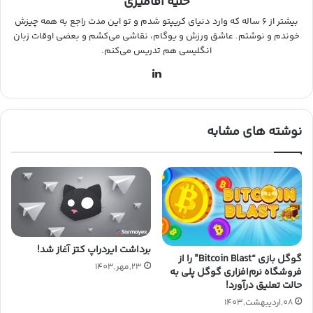
حلیه آقامیری
بیشتر از ۶ ساله که وارد دنیای کریپتو شدم و تو این مدت راجع به همه چیزش
خوندم و نوشتم. عاشق ورزش و یوگام، نقاشی می‌کشم و بعضی اوقات زبان
انگلیسی هم تدریس می‌کنم.
لین
کد
ین
نوشته های مشابه
برداشت ایردراپ کتز آغاز شد!
گوگل بازی “Bitcoin Blast” را از
23,مهر,1403
فروشگاه نرم‌افزاری گوگل پلی به
حالت تعلیق درآورد!
08,اردیبهشت,1403