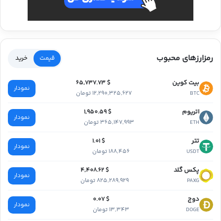
رمزارزهای محبوب
قیمت
خرید
بیت کوین
$ 65,737.73
نمودار
12,290,325,627 تومان
BTC
اتریوم
$ 1,950.59
نمودار
365,147,993 تومان
ETH
تتر
$ 1.01
نمودار
188,456 تومان
USDT
پکس گلد
$ 4,408.62
نمودار
825,289,929 تومان
PAXG
دوج
$ 0.07
نمودار
13,343 تومان
DOGE