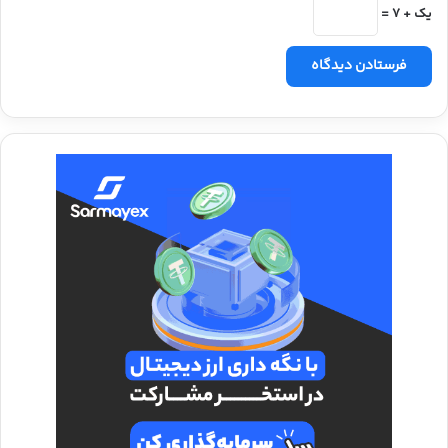
یک + 7 =