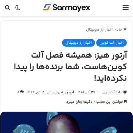
منو
تغییر پ
جس
خانه
|
اخبار ارز دیجیتال
اخبار آلت کوین
اخبار ارز دیجیتال
آرتور هیز: همیشه فصل آلت
کوین‌هاست، شما برنده‌ها را پیدا
نکرده‌اید!
حلیه آقامیری
29,آذر,1404
آخرین به روز رسانی: 14,دی,1404
0
خواندن این مطلب 2 دقیقه زمان میبرد