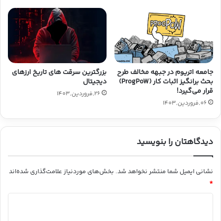
جامعه اتریوم در جبهه مخالف طرح
بزرگترین سرقت های تاریخ ارزهای
بحث برانگیز اثبات کار (ProgPoW)
دیجیتال
قرار می‌گیرد!
26,فروردین,1403
06,فروردین,1403
دیدگاهتان را بنویسید
نشانی ایمیل شما منتشر نخواهد شد.
بخش‌های موردنیاز علامت‌گذاری شده‌اند
*
د
ی