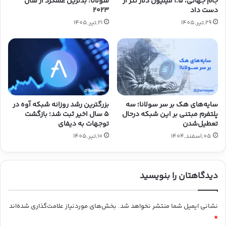
جام جهانی، ۱.۵ میلیون دلار تتر از
سولانا؛ بدترین عملکرد از سال
دست داد
۲۰۲۳
29,تیر,1405
21,تیر,1405
سایه‌های هک بر سر سولانا؛ سه
بزرگترین رشد روزانه شبکه آوه در
پلتفرم مبتنی بر این شبکه درحال
۵ سال اخیر ثبت شد؛ بازگشت
تعطیل‌شدن
توجهات به دیفای
05,اسفند,1404
10,تیر,1405
دیدگاهتان را بنویسید
نشانی ایمیل شما منتشر نخواهد شد.
بخش‌های موردنیاز علامت‌گذاری شده‌اند
*