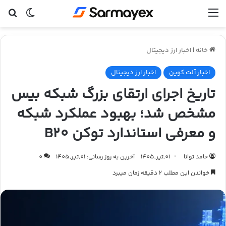
منو
تغییر پ
جس
خانه
|
اخبار ارز دیجیتال
اخبار آلت کوین
اخبار ارز دیجیتال
تاریخ اجرای ارتقای بزرگ شبکه بیس
مشخص شد؛ بهبود عملکرد شبکه
و معرفی استاندارد توکن B20
حامد توانا
01,تیر,1405
آخرین به روز رسانی: 01,تیر,1405
0
خواندن این مطلب 2 دقیقه زمان میبرد