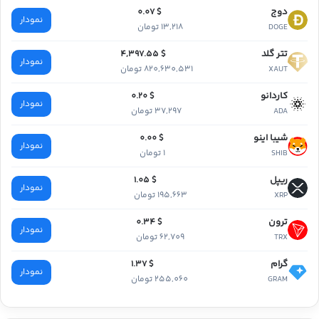
دوج
$ 0.07
نمودار
13,218 تومان
DOGE
تتر گلد
$ 4,397.55
نمودار
820,630,531 تومان
XAUT
کاردانو
$ 0.20
نمودار
37,297 تومان
ADA
شیبا اینو
$ 0.00
نمودار
1 تومان
SHIB
ریپل
$ 1.05
نمودار
195,663 تومان
XRP
ترون
$ 0.34
نمودار
62,709 تومان
TRX
گرام
$ 1.37
نمودار
255,060 تومان
GRAM