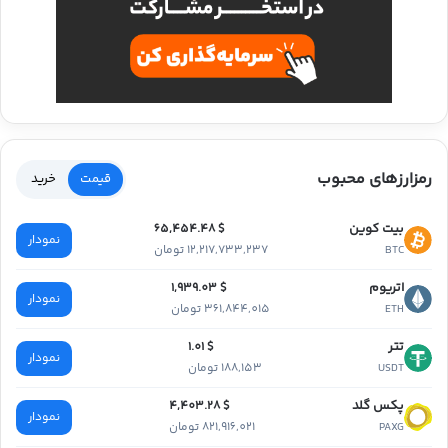
رمزارزهای محبوب
قیمت
خرید
بیت کوین
$ 65,454.48
نمودار
12,217,733,237 تومان
BTC
اتریوم
$ 1,939.03
نمودار
361,844,015 تومان
ETH
تتر
$ 1.01
نمودار
188,153 تومان
USDT
پکس گلد
$ 4,403.28
نمودار
821,916,021 تومان
PAXG