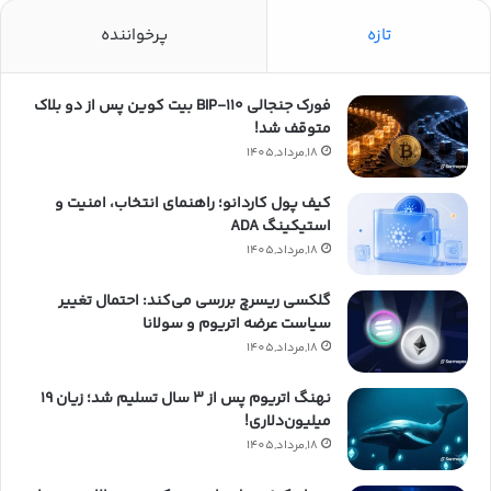
تازه
پرخواننده
فورک جنجالی BIP-۱۱۰ بیت کوین پس از دو بلاک
متوقف شد!
18,مرداد,1405
کیف پول کاردانو؛ راهنمای انتخاب، امنیت و
استیکینگ ADA
18,مرداد,1405
گلکسی ریسرچ بررسی می‌کند: احتمال تغییر
سیاست عرضه اتریوم و سولانا
18,مرداد,1405
نهنگ اتریوم پس از ۳ سال تسلیم شد؛ زیان ۱۹
میلیون‌دلاری!
18,مرداد,1405