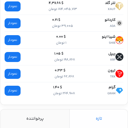
تتر گلد
$ 4,311.68
نمودار
814,045,713 تومان
XAUT
کاردانو
$ 0.21
نمودار
39,005 تومان
ADA
شیبا اینو
$ 0.00
نمودار
1 تومان
SHIB
ریپل
$ 1.05
نمودار
198,868 تومان
XRP
ترون
$ 0.33
نمودار
62,868 تومان
TRX
گرام
$ 1.40
نمودار
264,908 تومان
GRAM
تازه
پرخواننده