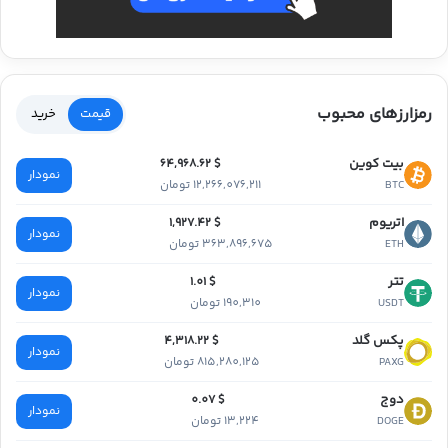
رمزارزهای محبوب
قیمت
خرید
بیت کوین
$ 64,968.62
نمودار
12,266,076,211 تومان
BTC
اتریوم
$ 1,927.42
نمودار
363,896,675 تومان
ETH
تتر
$ 1.01
نمودار
190,310 تومان
USDT
پکس گلد
$ 4,318.22
نمودار
815,280,125 تومان
PAXG
دوج
$ 0.07
نمودار
13,224 تومان
DOGE