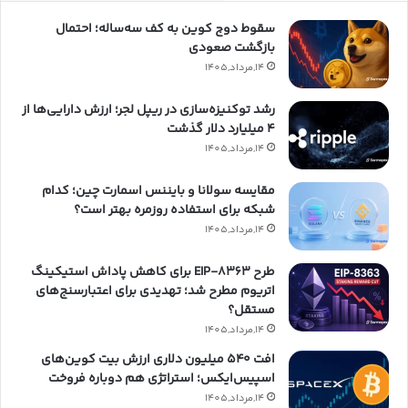
سقوط دوج کوین به کف سه‌ساله؛ احتمال
بازگشت صعودی
14,مرداد,1405
رشد توکنیزه‌سازی در ریپل لجر؛ ارزش دارایی‌ها از
۴ میلیارد دلار گذشت
14,مرداد,1405
مقایسه سولانا و بایننس اسمارت چین؛ کدام
شبکه برای استفاده روزمره بهتر است؟
14,مرداد,1405
طرح EIP-8363 برای کاهش پاداش استیکینگ
اتریوم مطرح شد؛ تهدیدی برای اعتبارسنج‌های
مستقل؟
14,مرداد,1405
افت ۵۴۰ میلیون دلاری ارزش بیت کوین‌های
اسپیس‌ایکس؛ استراتژی هم دوباره فروخت
14,مرداد,1405