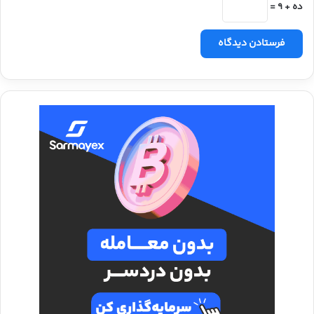
ده + 9 =