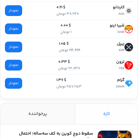
کاردانو
$ 0.21
نمودار
38,647 تومان
ADA
شیبا اینو
$ 0.00
نمودار
1 تومان
SHIB
ریپل
$ 1.05
نمودار
196,999 تومان
XRP
ترون
$ 0.33
نمودار
62,738 تومان
TRX
گرام
$ 1.37
نمودار
257,653 تومان
GRAM
تازه
پرخواننده
سقوط دوج کوین به کف سه‌ساله؛ احتمال