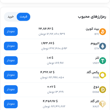
رمزارزهای محبوب
قیمت
خرید
بیت کوین
$ 64,816.42
نمودار
12,212,060,939 تومان
BTC
اتریوم
$ 1,923.89
نمودار
362,480,593 تومان
ETH
تتر
$ 1.01
نمودار
189,917 تومان
USDT
پکس گلد
$ 4,362.82
نمودار
821,998,050 تومان
PAXG
دوج
$ 0.07
نمودار
13,269 تومان
DOGE
تتر گلد
$ 4,359.97
نمودار
821,461,872 تومان
XAUT