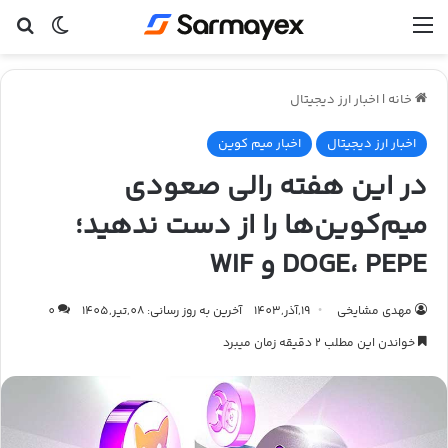
منو
تغییر پ
جس
خانه
|
اخبار ارز دیجیتال
اخبار ارز دیجیتال
اخبار میم کوین
در این هفته رالی صعودی
میم‌کوین‌ها را از دست ندهید؛
DOGE، PEPE و WIF
مهدی مشایخی
19,آذر,1403
آخرین به روز رسانی: 08,تیر,1405
0
خواندن این مطلب 2 دقیقه زمان میبرد