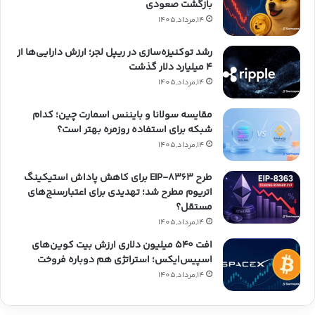
بازگشت صعودی
14,مرداد,1405
رشد توکنیزه‌سازی در ریپل لجر؛ ارزش دارایی‌ها از
۴ میلیارد دلار گذشت
14,مرداد,1405
مقایسه سولانا و بایننس اسمارت چین؛ کدام
شبکه برای استفاده روزمره بهتر است؟
14,مرداد,1405
طرح EIP-8363 برای کاهش پاداش استیکینگ
اتریوم مطرح شد؛ تهدیدی برای اعتبارسنج‌های
مستقل؟
14,مرداد,1405
افت ۵۴۰ میلیون دلاری ارزش بیت کوین‌های
اسپیس‌ایکس؛ استراتژی هم دوباره فروخت
14,مرداد,1405