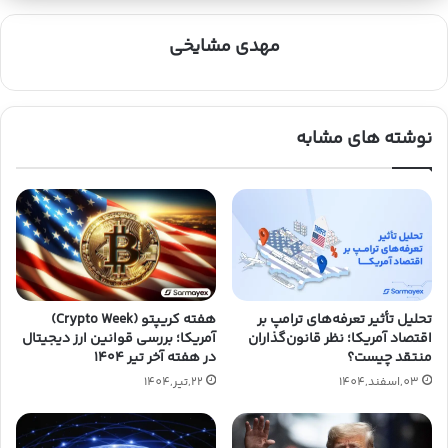
مهدی مشایخی
نوشته های مشابه
هفته کریپتو (Crypto Week)
تحلیل تأثیر تعرفه‌های ترامپ بر
آمریکا؛ بررسی قوانین ارز دیجیتال
اقتصاد آمریکا؛ نظر قانون‌گذاران
در هفته آخر تیر ۱۴۰۴
منتقد چیست؟
22,تیر,1404
03,اسفند,1404