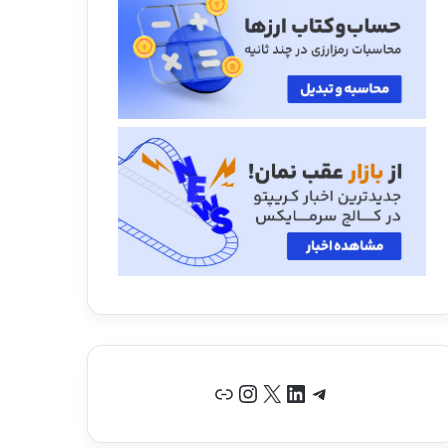
تلگرام
لینکداین
X
اینستاگرم
پیوند