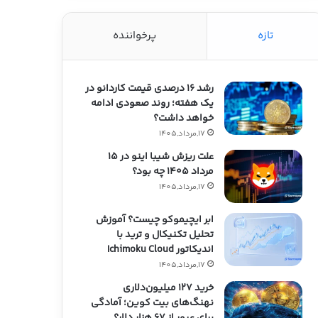
تازه
پرخواننده
رشد ۱۶ درصدی قیمت کاردانو در
یک هفته؛ روند صعودی ادامه
خواهد داشت؟
17,مرداد,1405
علت ریزش شیبا اینو در ۱۵
مرداد ۱۴۰۵ چه بود؟
17,مرداد,1405
ابر ایچیموکو چیست؟ آموزش
تحلیل تکنیکال و ترید با
اندیکاتور Ichimoku Cloud
17,مرداد,1405
خرید ۱۲۷ میلیون‌دلاری
نهنگ‌های بیت کوین؛ آمادگی
برای عبور از ۶۷ هزار دلار؟