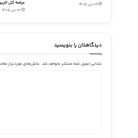
عرضه کل اتری
09,تیر,1405
02,تیر,1405
دیدگاهتان را بنویسید
نشانی ایمیل شما منتشر نخواهد شد.
بخش‌های موردنیاز علامت
د
ی
د
گ
ا
ه
*