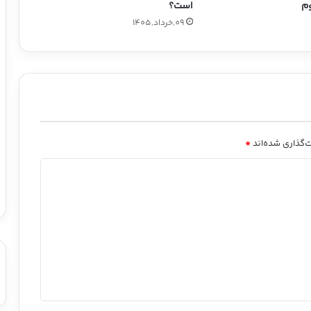
وم
است؟
09,خرداد,1405
‌گذاری شده‌اند
*