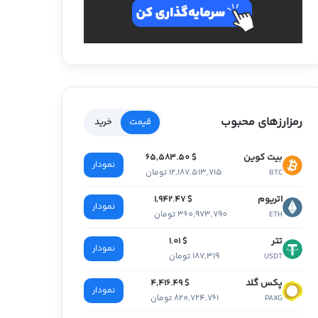
رمزارزهای محبوب
قیمت
خرید
بیت کوین
$ 65,583.50
نمودار
12,187,513,715 تومان
BTC
اتریوم
$ 1,942.47
نمودار
360,973,790 تومان
ETH
تتر
$ 1.01
نمودار
187,319 تومان
USDT
پکس گلد
$ 4,416.49
نمودار
820,724,761 تومان
PAXG