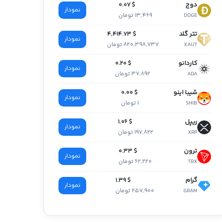
دوج
$ 0.07
نمودار
13,469 تومان
DOGE
تتر گلد
$ 4,414.73
نمودار
820,398,737 تومان
XAUT
کاردانو
$ 0.20
نمودار
37,892 تومان
ADA
شیبا اینو
$ 0.00
نمودار
1 تومان
SHIB
ریپل
$ 1.06
نمودار
197,822 تومان
XRP
ترون
$ 0.33
نمودار
62,220 تومان
TRX
گرام
$ 1.39
نمودار
257,900 تومان
GRAM