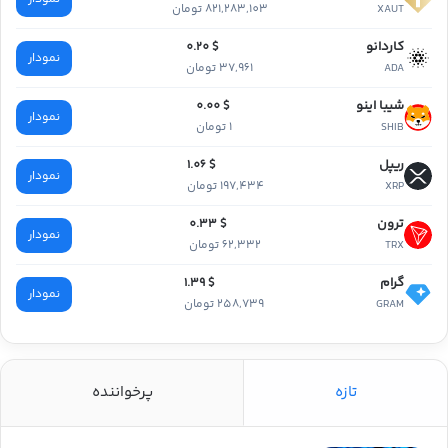
821,283,103 تومان
XAUT
کاردانو
$ 0.20
نمودار
37,961 تومان
ADA
شیبا اینو
$ 0.00
نمودار
1 تومان
SHIB
ریپل
$ 1.06
نمودار
197,434 تومان
XRP
ترون
$ 0.33
نمودار
62,332 تومان
TRX
گرام
$ 1.39
نمودار
258,739 تومان
GRAM
تازه
پرخواننده