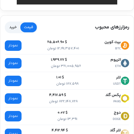
رمزارزهای محبوب
قیمت
خرید
بیت کوین
$ 65,506.90
نمودار
12,191,357,401 تومان
BTC
اتریوم
$ 1,939.77
نمودار
361,005,956 تومان
ETH
تتر
$ 1.01
نمودار
187,598 تومان
USDT
پکس گلد
$ 4,417.59
نمودار
822,148,728 تومان
PAXG
دوج
$ 0.07
نمودار
13,391 تومان
DOGE
تتر گلد
$ 4,412.94
نمودار