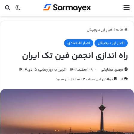
منو
تغییر پ
جس
خانه
|
اخبار ارز دیجیتال
اخبار ارز دیجیتال
اخبار اقتصادی
راه اندازی انجمن فین تک ایران
مهدی مشایخی
08,اسفند,1402
آخرین به روز رسانی: 15,دی,1404
0
خواندن این مطلب 2 دقیقه زمان میبرد