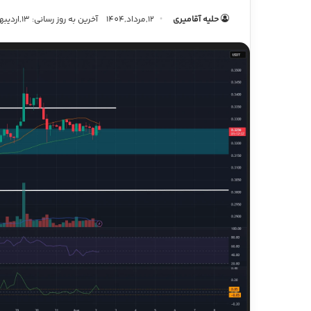
حلیه آقامیری
12,مرداد,1404
آخرین به روز رسانی: 13,اردیبهشت,1405