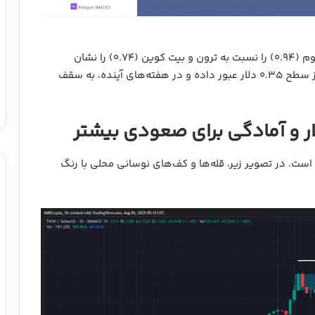
این عملکرد، همبستگی مثبت قوی‌تر میان ترون و اتریوم (۰.۹۴) را نسبت به ترون و بیت کوین (۰.۷۴) را نشان
می‌دهد. رالی فعلی TRX می‌تواند این ارز دیجیتال را از سطح ۰.۳۵ دلار عبور داده و در هفته‌های آینده، به سقف
 است. در تصویر زیر، قله‌ها و کف‌های نوسانی محلی با رنگ