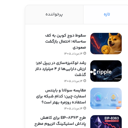
تازه
پرخواننده
سقوط دوج کوین به کف
سه‌ساله؛ احتمال بازگشت
صعودی
14,مرداد,1405
رشد توکنیزه‌سازی در ریپل لجر؛
ارزش دارایی‌ها از ۴ میلیارد دلار
گذشت
14,مرداد,1405
مقایسه سولانا و بایننس
اسمارت چین؛ کدام شبکه برای
استفاده روزمره بهتر است؟
14,مرداد,1405
طرح EIP-8363 برای کاهش
پاداش استیکینگ اتریوم مطرح