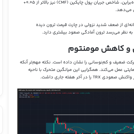
بالاتر از میانگین متحرک ۲۰ روزه قرار داشته است. علاوه‌بر‌این، شاخص جریان پول چایکین (CMF) نیز بالاتر از ۰.۰۵+
رده، اما هنوز نشانه‌ای از ضعف شدید نزولی در چارت قیمت ترون دیده
، به نظر می‌رسد ترون آمادگی صعود بیشتری دارد.
 در چند روز گذشته حرکت ضعیف و کم‌نوسانی را نشان داده است. نکته مهم‌تر آنکه
وان سطح حمایتی عمل می‌کند. همگرایی این میانگین متحرک با ناحیه