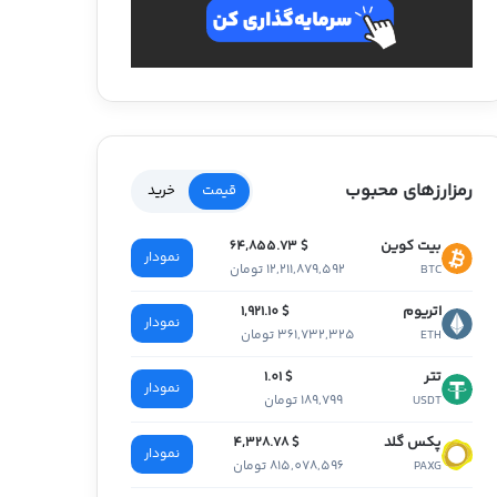
رمزارزهای محبوب
قیمت
خرید
بیت کوین
$ 64,855.73
نمودار
12,211,879,592 تومان
BTC
اتریوم
$ 1,921.10
نمودار
361,732,325 تومان
ETH
تتر
$ 1.01
نمودار
189,799 تومان
USDT
پکس گلد
$ 4,328.78
نمودار
815,078,596 تومان
PAXG