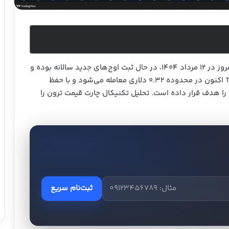
ترون (TRX) از ماه ژوئن ۲۰۲۵ (اوایل خرداد ۱۴۰۴) تا امروز در ۱۲ مرداد ۱۴۰۴، در حال ثبت اوج‌های جدید سالانه بوده و
گویی این روند صعودی قصد کند شدن ندارد. ارز TRX اکنون در محدوده ۰.۳۲ دلاری معامله می‌شود و با حفظ
دی کلی خود، مقاومت کلیدی ۰.۳۵ دلاری را هدف قرار داده است. تحلیل تکنیکال چارت قیمت ترون را
ثبت‌نام سریع