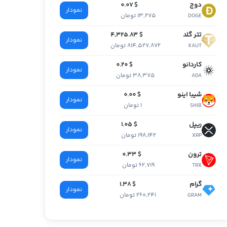
دوج
$ 0.07
نمودار
13,275 تومان
DOGE
تتر گلد
$ 4,325.83
نمودار
814,527,872 تومان
XAUT
کاردانو
$ 0.20
نمودار
38,375 تومان
ADA
شیبا اینو
$ 0.00
نمودار
1 تومان
SHIB
ریپل
$ 1.05
نمودار
198,142 تومان
XRP
ترون
$ 0.33
نمودار
62,719 تومان
TRX
گرام
$ 1.38
نمودار
260,241 تومان
GRAM