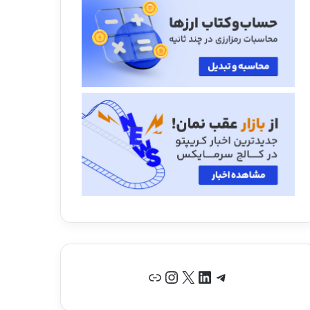
تلگرام
لینکداین
X
اینستاگرم
پیوند