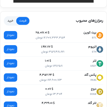
رمزارزهای محبوب
قیمت
خرید
بیت کوین
$ 65,017.01
نمودار
12,207,333,354 تومان
BTC
اتریوم
$ 1,917.87
نمودار
359,481,821 تومان
ETH
تتر
$ 1.01
نمودار
189,258 تومان
USDT
پکس گلد
$ 4,356.64
نمودار
816,600,713 تومان
PAXG
دوج
$ 0.07
نمودار
13,304 تومان
DOGE
تتر گلد
$ 4,329.01
نمودار