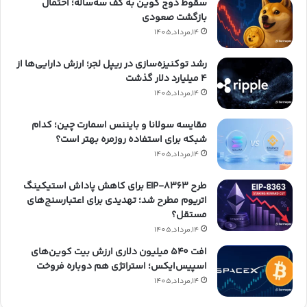
سقوط دوج کوین به کف سه‌ساله؛ احتمال
بازگشت صعودی
14,مرداد,1405
رشد توکنیزه‌سازی در ریپل لجر؛ ارزش دارایی‌ها از
۴ میلیارد دلار گذشت
14,مرداد,1405
مقایسه سولانا و بایننس اسمارت چین؛ کدام
شبکه برای استفاده روزمره بهتر است؟
14,مرداد,1405
طرح EIP-8363 برای کاهش پاداش استیکینگ
اتریوم مطرح شد؛ تهدیدی برای اعتبارسنج‌های
مستقل؟
14,مرداد,1405
افت ۵۴۰ میلیون دلاری ارزش بیت کوین‌های
اسپیس‌ایکس؛ استراتژی هم دوباره فروخت
14,مرداد,1405