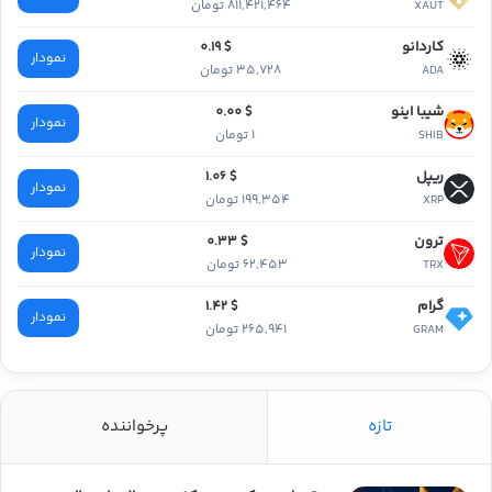
811,421,464 تومان
XAUT
کاردانو
$ 0.19
نمودار
35,728 تومان
ADA
شیبا اینو
$ 0.00
نمودار
1 تومان
SHIB
ریپل
$ 1.06
نمودار
199,354 تومان
XRP
ترون
$ 0.33
نمودار
62,453 تومان
TRX
گرام
$ 1.42
نمودار
265,941 تومان
GRAM
تازه
پرخواننده