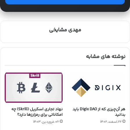
مهدی مشایخی
نوشته های مشابه
هر آن‌چیزی که از Digix DAO باید
نهاد تجاری اسکریل (Skrill) چه
بدانید
امکاناتی برای رمزارزها دارد؟
22,اسفند,1402
06,فروردین,1403