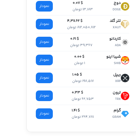
دوج
$ 0.07
نمودار
13,183 تومان
DOGE
تتر گلد
$ 4,311.62
نمودار
812,050,812 تومان
XAUT
کاردانو
$ 0.21
نمودار
39,367 تومان
ADA
شیبا اینو
$ 0.00
نمودار
1 تومان
SHIB
ریپل
$ 1.05
نمودار
198,517 تومان
XRP
ترون
$ 0.33
نمودار
62,753 تومان
TRX
گرام
$ 1.41
نمودار
264,781 تومان
GRAM