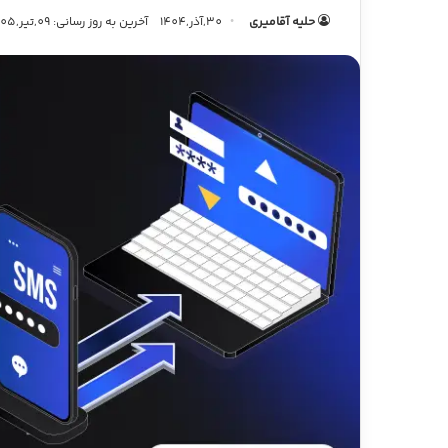
حلیه آقامیری
30,آذر,1404
آخرین به روز رسانی: 09,تیر,1405