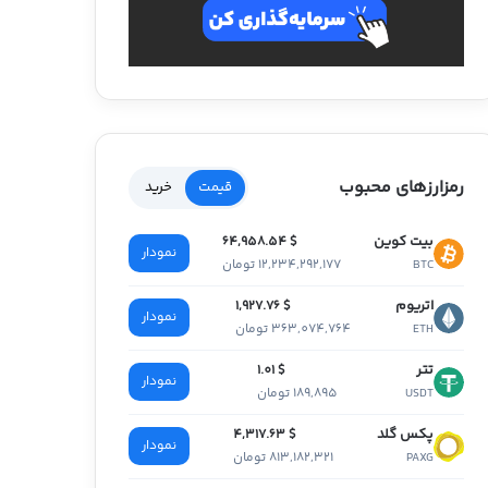
رمزارزهای محبوب
قیمت
خرید
بیت کوین
$ 64,958.54
نمودار
12,234,292,177 تومان
BTC
اتریوم
$ 1,927.76
نمودار
363,074,764 تومان
ETH
تتر
$ 1.01
نمودار
189,895 تومان
USDT
پکس گلد
$ 4,317.63
نمودار
813,182,321 تومان
PAXG