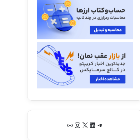
تلگرام
لینکداین
X
اینستاگرم
پیوند