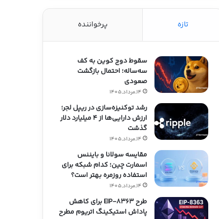
تازه
پرخواننده
سقوط دوج کوین به کف
سه‌ساله؛ احتمال بازگشت
صعودی
14,مرداد,1405
رشد توکنیزه‌سازی در ریپل لجر؛
ارزش دارایی‌ها از ۴ میلیارد دلار
گذشت
14,مرداد,1405
مقایسه سولانا و بایننس
اسمارت چین؛ کدام شبکه برای
استفاده روزمره بهتر است؟
14,مرداد,1405
طرح EIP-8363 برای کاهش
پاداش استیکینگ اتریوم مطرح