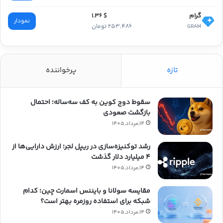
گرام
$ 1.36
نمودار
253,486 تومان
GRAM
تازه
پرخواننده
سقوط دوج کوین به کف سه‌ساله؛ احتمال
بازگشت صعودی
14,مرداد,1405
رشد توکنیزه‌سازی در ریپل لجر؛ ارزش دارایی‌ها از
۴ میلیارد دلار گذشت
14,مرداد,1405
مقایسه سولانا و بایننس اسمارت چین؛ کدام
شبکه برای استفاده روزمره بهتر است؟
14,مرداد,1405