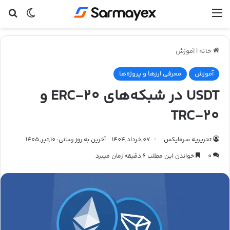
منو
تغییر پ
جس
خانه
|
آموزش
آموزش
معرفی ارزها و پروژه‌ها
USDT در شبکه‌های ERC-20 و
TRC-20
تحریریه سرمایکس
07,خرداد,1404
آخرین به روز رسانی: 10,تیر,1405
0
خواندن این مطلب 6 دقیقه زمان میبرد