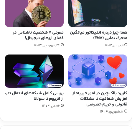
همه چیز درباره اندیکاتور میانگین
معرفی ۷ شخصیت ناشناس در
متحرک‌ نمایی (EMA)
فضای ارزهای دیجیتال!
11,بهمن,1402
26,فروردین,1403
کاربرد بلاک چین در امور خیریه؛ از
بررسی کامل شبکه‌های انتقال تتر،
افزایش شفافیت تا مشکلات
از اتریوم تا سولانا
قانونی و حریم خصوصی
06,تیر,1404
12,شهریور,1404