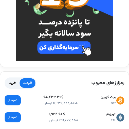
رمزارزهای محبوب
قیمت
خرید
بیت کوین
$ 65,433.31
نمودار
12,232,888,545 تومان
BTC
اتریوم
$ 1,934.60
نمودار
361,677,858 تومان
ETH