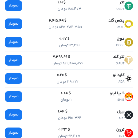
تتر
$ 1.01
نمودار
188,403 تومان
USDT
پکس گلد
$ 4,415.49
نمودار
825,484,350 تومان
PAXG
دوج
$ 0.07
نمودار
13,299 تومان
DOGE
تتر گلد
$ 4,398.99
نمودار
822,400,876 تومان
XAUT
کاردانو
$ 0.20
نمودار
38,272 تومان
ADA
شیبا اینو
$ 0.00
نمودار
1 تومان
SHIB
ریپل
$ 1.04
نمودار
195,322 تومان
XRP
ترون
$ 0.33
نمودار
62,405 تومان
TRX