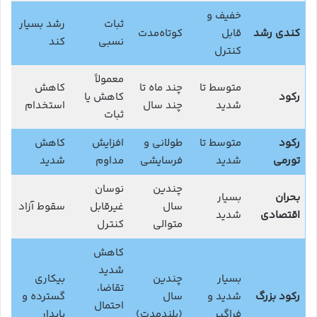
خفیف و
ثبات
رشد بسیار
کندی رشد
قابل
کوتاه‌مدت
نسبی
کند
کنترل
معمولاً
متوسط تا
چند ماه تا
کاهش
رکود
کاهش یا
شدید
چند سال
استخدام
ثبات
رکود
متوسط تا
طولانی و
افزایش
کاهش
تورمی
شدید
فرسایشی
مداوم
شدید
چندین
نوسان
بحران
بسیار
سال
غیرقابل
سقوط آزاد
اقتصادی
شدید
متوالی
کنترل
کاهش
شدید
بسیار
چندین
بیکاری
تقاضا،
رکود بزرگ
شدید و
سال
گسترده و
احتمال
فراگیر
(بلندمدت)
پایدار