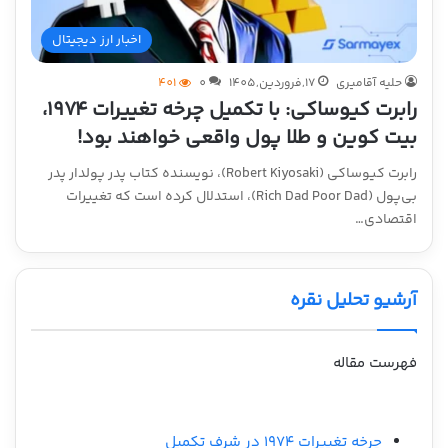
اخبار ارز دیجیتال
حلیه آقامیری
17,فروردین,1405
0
401
رابرت کیوساکی: با تکمیل چرخه تغییرات ۱۹۷۴،
بیت کوین و طلا پول واقعی خواهند بود!
رابرت کیوساکی (Robert Kiyosaki)، نویسنده کتاب پدر پولدار پدر
بی‌پول (Rich Dad Poor Dad)، استدلال کرده است که تغییرات
اقتصادی…
آرشیو تحلیل نقره
فهرست مقاله
چرخه تغییرات ۱۹۷۴ در شرف تکمیل